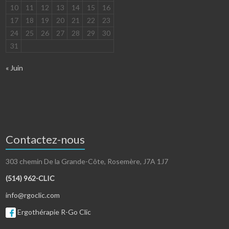
10
11
12
13
14
15
16
17
18
19
20
21
22
23
24
25
26
27
28
29
30
31
« Juin
Contactez-nous
303 chemin De la Grande-Côte, Rosemère, J7A 1J7
(514) 962-CLIC
info@rgoclic.com
Ergothérapie R-Go Clic