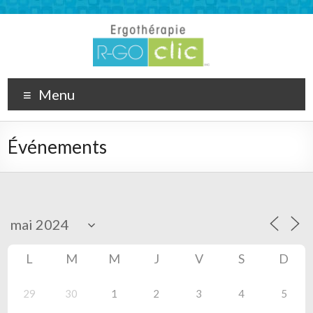
Menu
Événements
L
M
M
J
V
S
D
29
30
1
2
3
4
5