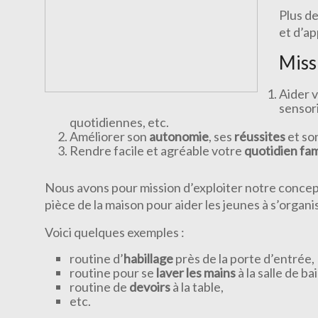
Plus d
et d’a
Miss
Aider 
sensori
quotidiennes, etc.
Améliorer son
autonomie
, ses
réussites
et so
Rendre facile et agréable votre
quotidien fami
Nous avons pour mission d’exploiter notre concep
pièce de la maison pour aider les jeunes à s’organ
Voici quelques exemples :
routine d’
habillage
près de la porte d’entrée,
routine pour se
laver les mains
à la salle de bai
routine de
devoirs
à la table,
etc.