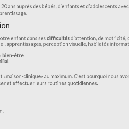
e 20 ans auprès des bébés, d’enfants et d’adolescents ave
pprentissage.
ion
votre enfant dans ses
difficultés
d’attention, de motricité
el, apprentissages, perception visuelle, habiletés informati
n
bien-être
.
lial
.
t «maison-clinique» au maximum. C’est pourquoi nous avo
iser et effectuer leurs routines quotidiennes.
n,