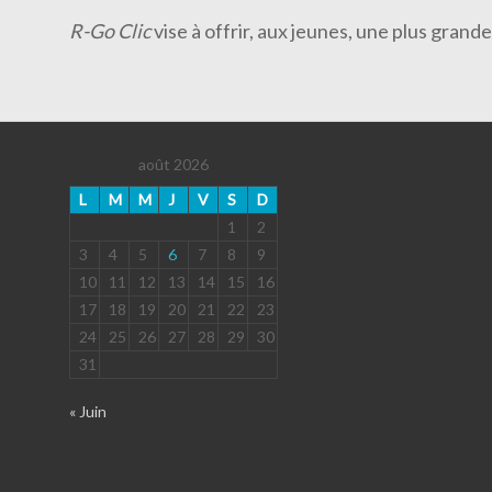
R-Go Clic
vise à offrir, aux jeunes, une plus gran
août 2026
L
M
M
J
V
S
D
1
2
3
4
5
6
7
8
9
10
11
12
13
14
15
16
17
18
19
20
21
22
23
24
25
26
27
28
29
30
31
« Juin