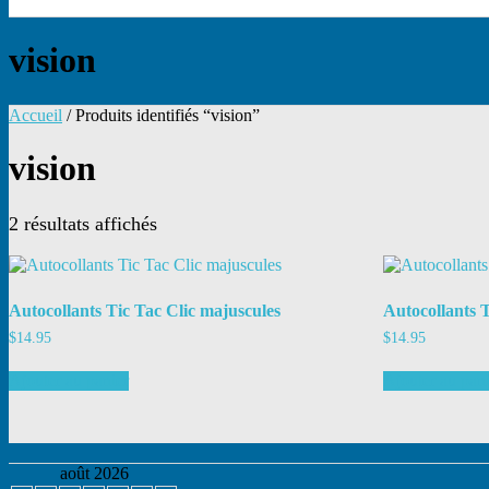
vision
Accueil
/ Produits identifiés “vision”
vision
2 résultats affichés
Autocollants Tic Tac Clic majuscules
Autocollants 
$
14.95
$
14.95
Ajouter au panier
Ajouter au pan
août 2026