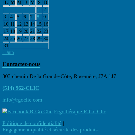
L
M
M
J
V
S
D
1
2
3
4
5
6
7
8
9
10
11
12
13
14
15
16
17
18
19
20
21
22
23
24
25
26
27
28
29
30
31
« Juin
Contactez-nous
303 chemin De la Grande-Côte, Rosemère, J7A 1J7
(514) 962-CLIC
info@rgoclic.com
Ergothérapie R-Go Clic
Politique de confidentialité
|
Engagement qualité et sécurité des produits