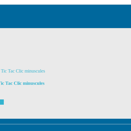
Tic Tac Clic minuscules
ier