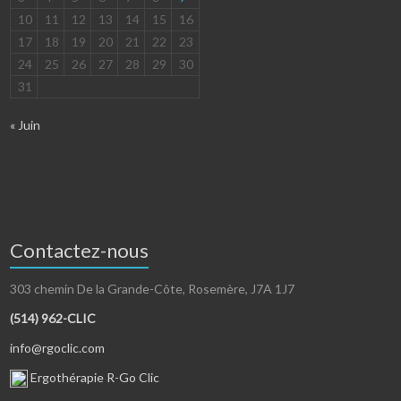
10
11
12
13
14
15
16
17
18
19
20
21
22
23
24
25
26
27
28
29
30
31
« Juin
Contactez-nous
303 chemin De la Grande-Côte, Rosemère, J7A 1J7
(514) 962-CLIC
info@rgoclic.com
Ergothérapie R-Go Clic