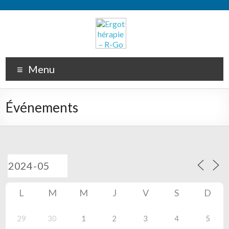
Menu
Événements
L
M
M
J
V
S
D
29
30
1
2
3
4
5