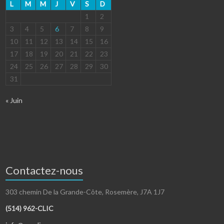
L
M
M
J
V
S
D
1
2
3
4
5
6
7
8
9
10
11
12
13
14
15
16
17
18
19
20
21
22
23
24
25
26
27
28
29
30
31
« Juin
Contactez-nous
303 chemin De la Grande-Côte, Rosemère, J7A 1J7
(514) 962-CLIC