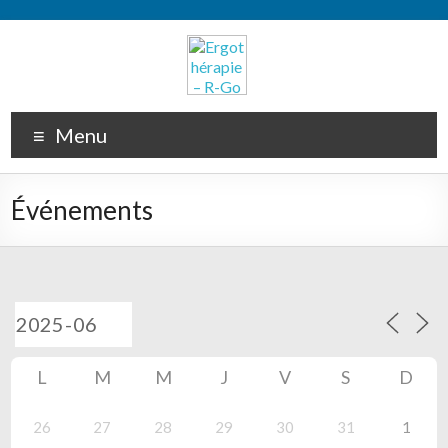
Menu
Événements
L
M
M
J
V
S
D
26
27
28
29
30
31
1