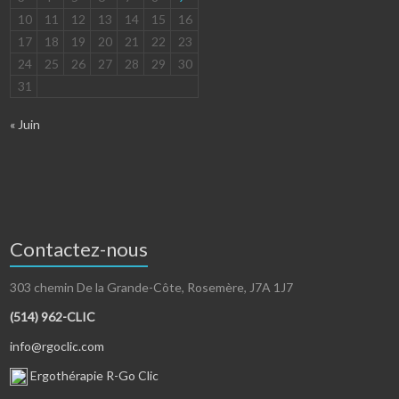
10
11
12
13
14
15
16
17
18
19
20
21
22
23
24
25
26
27
28
29
30
31
« Juin
Contactez-nous
303 chemin De la Grande-Côte, Rosemère, J7A 1J7
(514) 962-CLIC
info@rgoclic.com
Ergothérapie R-Go Clic