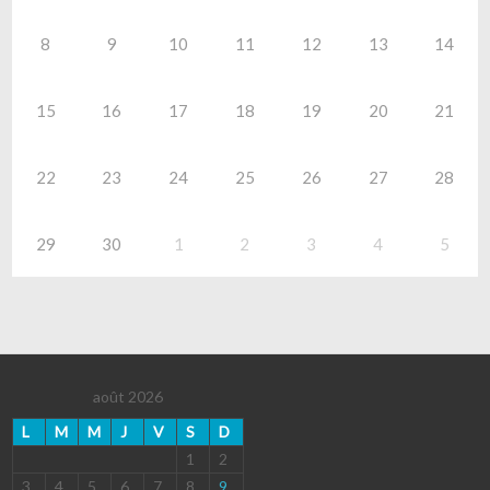
8
9
10
11
12
13
14
15
16
17
18
19
20
21
22
23
24
25
26
27
28
29
30
1
2
3
4
5
août 2026
L
M
M
J
V
S
D
1
2
3
4
5
6
7
8
9