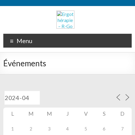
Menu
Événements
L
M
M
J
V
S
D
1
2
3
4
5
6
7