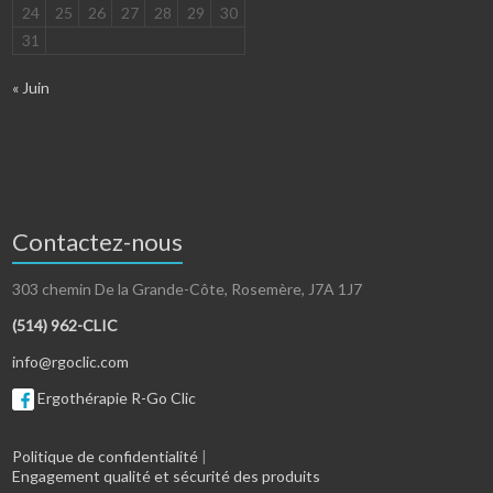
24
25
26
27
28
29
30
31
« Juin
Contactez-nous
303 chemin De la Grande-Côte, Rosemère, J7A 1J7
(514) 962-CLIC
info@rgoclic.com
Ergothérapie R-Go Clic
Politique de confidentialité
|
Engagement qualité et sécurité des produits