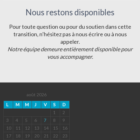
Nous restons disponibles
Pour toute question ou pour du soutien dans cette
transition, n’hésitez pas à nous écrire ou à nous
appeler.
Notre équipe demeure entièrement disponible pour
vous accompagner.
août 2026
L
M
M
J
V
S
D
1
2
3
4
5
6
7
8
9
10
11
12
13
14
15
16
17
18
19
20
21
22
23