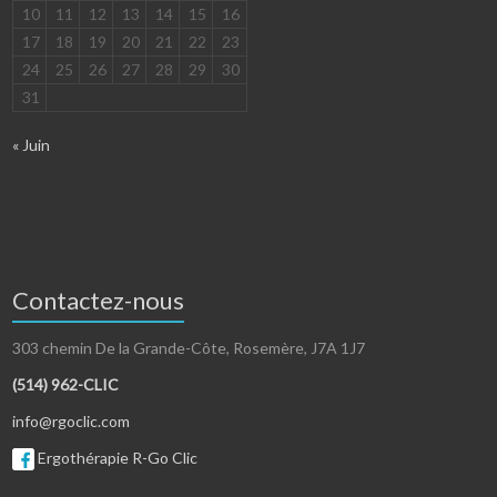
10
11
12
13
14
15
16
17
18
19
20
21
22
23
24
25
26
27
28
29
30
31
« Juin
Contactez-nous
303 chemin De la Grande-Côte, Rosemère, J7A 1J7
(514) 962-CLIC
info@rgoclic.com
Ergothérapie R-Go Clic