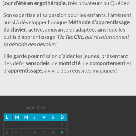
jour d’été en ergothérapie,
très novateurs au Québec.
Son expertise et sa passion pour les enfants, l’amènent
aussi à développer l’unique
Méthode d’apprentissage
du clavier
, active, amusante et adaptée, ainsi que les
outils d’apprentissage
Tic Tac Clic,
qui révolutionnent
la période des devoirs!
Elle garde pour mission d’aider les jeunes, présentant
des défis
sensoriels
, de
motricité
, de
comportement
et
d’
apprentissage,
à vivre des réussites magiques!
août 2026
L
M
M
J
V
S
D
1
2
3
4
5
6
7
8
9