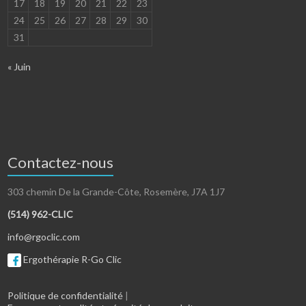
17
18
19
20
21
22
23
24
25
26
27
28
29
30
31
« Juin
Contactez-nous
303 chemin De la Grande-Côte, Rosemère, J7A 1J7
(514) 962-CLIC
info@rgoclic.com
Ergothérapie R-Go Clic
Politique de confidentialité
|