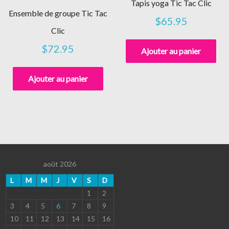
Tapis yoga Tic Tac Clic
Ensemble de groupe Tic Tac
$
65.95
Clic
$
72.95
Ajouter au panier
Ajouter au panier
août 2026
L
M
M
J
V
S
D
1
2
3
4
5
6
7
8
9
10
11
12
13
14
15
16